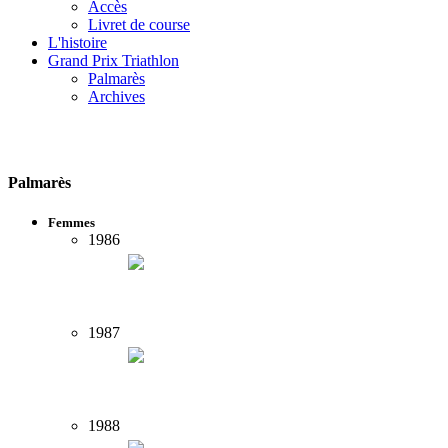
Accès
Livret de course
L'histoire
Grand Prix Triathlon
Palmarès
Archives
Palmarès
Femmes
1986
1987
1988