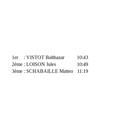
Garçons
1er
: VISTOT Balthazar
10:43
2ème
: LOISON Jules
10:49
3ème
: SCHABAILLE Matteo
11:19
Garçons