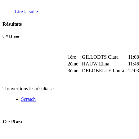
Lire la suite
Résultats
8 ≈ 11 ans
Filles
1ère
: GILLODTS Clara
11:08
2ème
: HAUW Elina
11:46
3ème
: DELOBELLE Laura
12:03
Trouvez tous les résultats :
Scratch
12 ≈ 15 ans
Filles